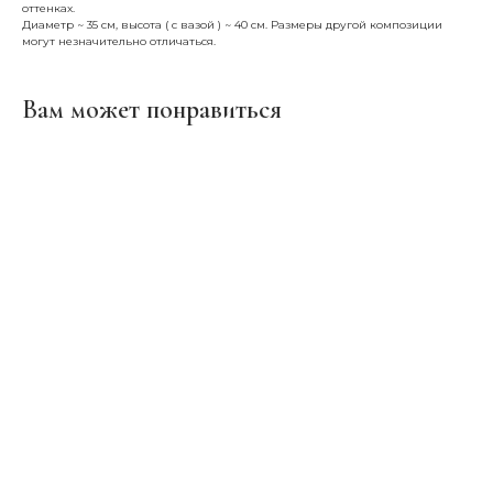
оттенках.
Диаметр ~ 35 см, высота ( с вазой ) ~ 40 см. Размеры другой композиции
могут незначительно отличаться.
Вам может понравиться
ERROR:Not found category