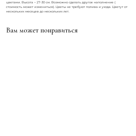
цветами. Высота ~ 27-30 см. Возможно сделать другое наполнение (
стоимость может измениться). Цветы не требуют полива и ухода. Цветут от
нескольких месяцев до нескольких лет.
Вам может понравиться
ERROR:Not found category