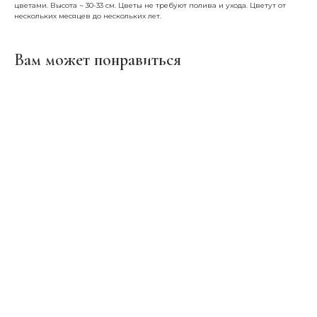
цветами. Высота ~ 30-33 см. Цветы не требуют полива и ухода. Цветут от
нескольких месяцев до нескольких лет.
Вам может понравиться
ERROR:Not found category