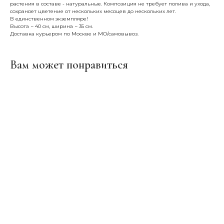
растения в составе - натуральные. Композиция не требует полива и ухода,
сохраняет цветение от нескольких месяцев до нескольких лет.
В единственном экземпляре!
Высота ~ 40 см, ширина ~ 35 см.
Доставка курьером по Москве и МО/самовывоз.
Вам может понравиться
ERROR:Not found category