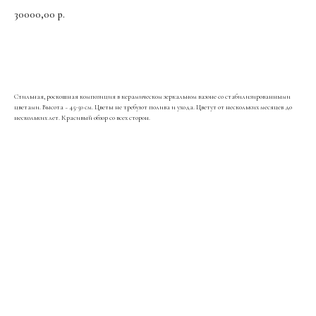
30000,00
р.
В корзину
Стильная, роскошная композиция в керамическом зеркальном вазоне со стабилизированными
цветами. Высота ~ 45-50 см. Цветы не требуют полива и ухода. Цветут от нескольких месяцев до
нескольких лет. Красивый обзор со всех сторон.