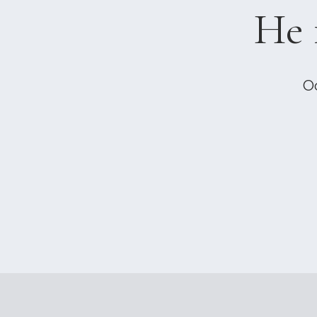
Не 
О