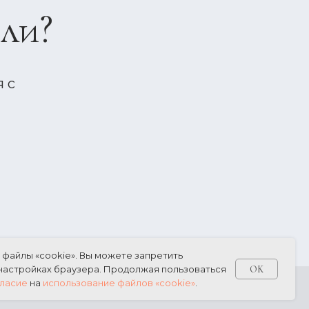
али?
 с
т файлы «cookie». Вы можете запретить
OK
 настройках браузера. Продолжая пользоваться
ласие
на
использование файлов «cookie»
.